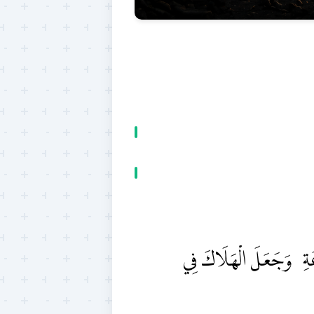
ّاعَةِ، وَجَعَلَ الْهَلَاكَ فِي