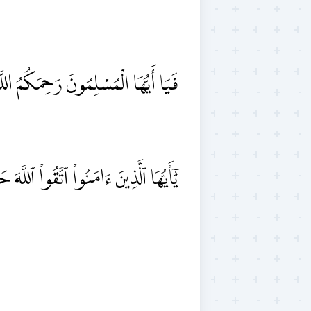
فَيَا أَيُّهَا الْمُسْلِمُونَ رَحِمَكُمُ ا.
يَٰٓأَيُّهَا ٱلَّذِينَ ءَامَنُواْ ٱتَّقُواْ ٱلل)