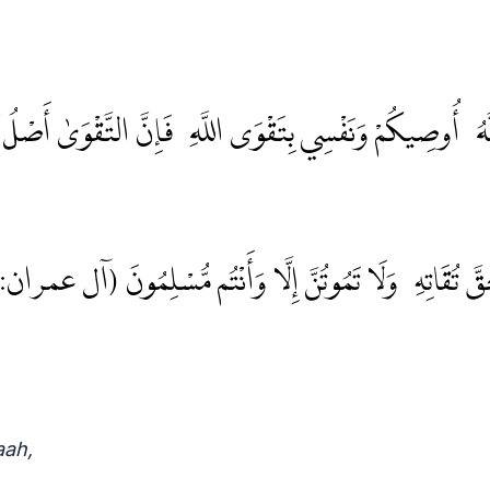
للَّهُ، أُوصِيكُمْ وَنَفْسِي بِتَقْوَى اللَّهِ، فَإِنَّ التَّقْوَىٰ أَصْلُ
َّهَ حَقَّ تُقَاتِهِۦ وَلَا تَمُوتُنَّ إِلَّا وَأَنْتُم مُّسْلِمُونَ (آل عمران: ٠٢
aah,