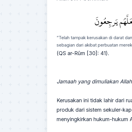
َلَّهُمۡ يَرۡجِعُونَ
“Telah tampak kerusakan di darat da
sebagian dari akibat perbuatan mereka
(QS ar-Rûm [30]: 41).
Jamaah yang dimuliakan Allah
Kerusakan ini tidak lahir dari
produk dari sistem sekuler-ka
menyingkirkan hukum-hukum Al