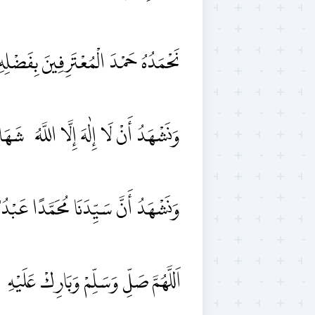
نَحْمَدُهُ حَمْدَ الْمُعْتَرِفِينَ بِفَضْلِه.
وَنَشْهَدُ أَنْ لَا إِلٰهَ إِلَّا اللَّهُ.
وَنَشْهَدُ أَنَّ سَيِّدَنَا مُحَمَّدًا ع.
اَللَّهُمَّ صَلِّ وَسَلِّمْ وَبَارِكْ عَلَيْه.