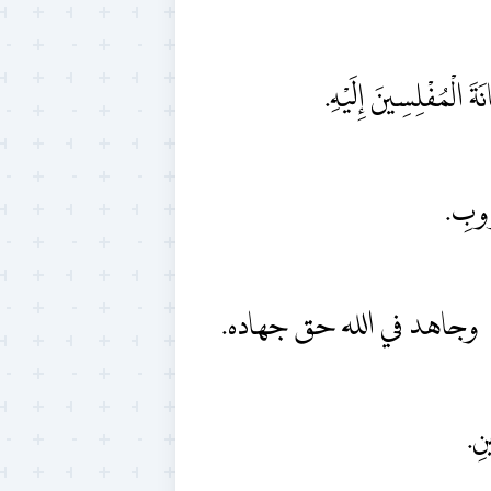
ةَ الْمُفْلِسِينَ إِلَيْهِ
ُرُوبِ
َحَ الْأُمَّةَ، وجاهد في الله حق جهاده
ينِ