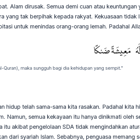
t. Alam dirusak. Semua demi cuan atau keuntungan y
ara yang tak berpihak kepada rakyat. Kekuasaan tidak
ploitasi untuk menindas orang-orang lemah. Padahal Al
َهُۥ مَعِيشَةً ضَنكًا
(al-Quran), maka sungguh bagi dia kehidupan yang sempit."
an hidup telah sama-sama kita rasakan. Padahal kita h
 Namun, semua kekayaan itu hanya dinikmati oleh seg
a itu akibat pengelolaan SDA tidak mengindahkan atu
an dari syariah Islam. Sebabnya, penguasa memang seo