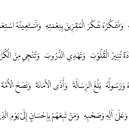
ِ، وَنَشْكُرُهُ شُكْرَ الْمُقِرِّينَ بِنِعْمَتِهِ، وَنَسْتَعِينُهُ اسْتِعَانَ
، شَهَادَةً تُنِيرُ الْقُلُوْبَ، وَتَهْدِي الدُّرُوبَ، وَتُنْجِي مِنَ الْك
َبْدُهُ وَرَسُولُهُ، بَلَّغَ الرِّسَالَةَ، وَأَدَّى الْأَمَانَةَ، وَنَص
ِ، وَعَلَىٰ آلِهِ وَصَحْبِهِ، وَمَنْ تَبِعَهُمْ بِإِحْسَانٍ إِلَىٰ يَوْمِ الدِّ