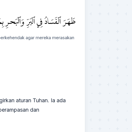
ظَهَرَ ٱلۡفَسَادُ فِي ٱلۡبَرِّ وَٱلۡبَحۡرِ
ah berkehendak agar mereka merasakan
girkan aturan Tuhan. Ia ada
i perampasan dan