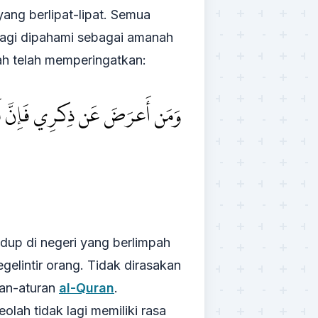
ang berlipat-lipat. Semua
 lagi dipahami sebagai amanah
lah telah memperingatkan:
وَمَنۡ أَعۡرَضَ عَن ذِكۡرِي فَإِنَّ ل
idup di negeri yang berlimpah
elintir orang. Tidak dirasakan
ran-aturan
al-Quran
.
lah tidak lagi memiliki rasa