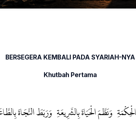
BERSEGERA KEMBALI PADA SYARIAH-NYA
Khutbah Pertama
ِالْحِكْمَةِ، وَنَظَّمَ الْحَيَاةَ بِالشَّرِيعَةِ، وَرَبَطَ النَّجَاةَ بِالطَ