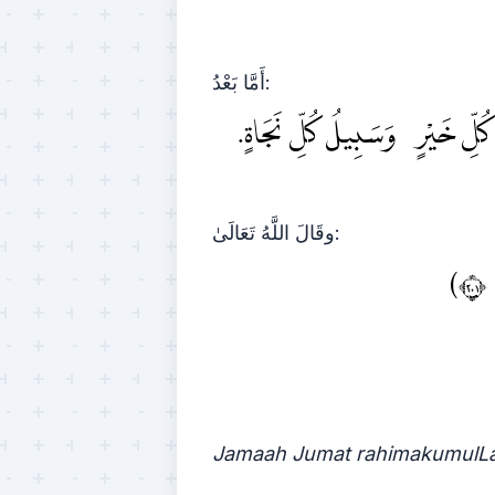
أَمَّا بَعْدُ:
 كُلِّ خَيْرٍ، وَسَبِيلُ كُلِّ نَجَاةٍ
وقَالَ اللَّهُ تَعَالَىٰ:
١
Jamaah Jumat rahimakumulL